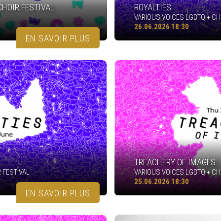
CHOIR FESTIVAL
ROYALTIES
VARIOUS VOICES LGBTQI+ CH
26.06.2026 18:30
EN SAVOIR PLUS
TREACHERY OF IMAGES
 FESTIVAL
VARIOUS VOICES LGBTQI+ CH
25.06.2026 18:30
EN SAVOIR PLUS