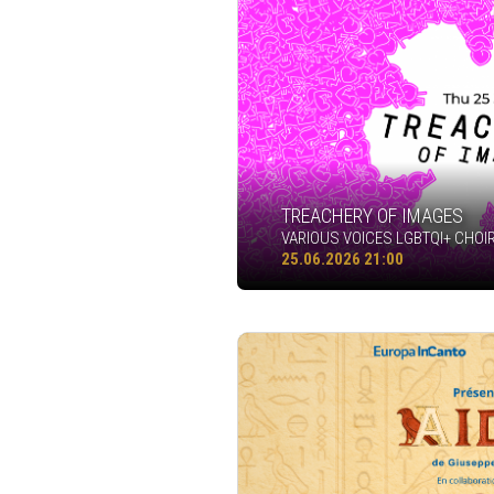
TREACHERY OF IMAGES
VARIOUS VOICES LGBTQI+ CHOIR
25.06.2026 21:00