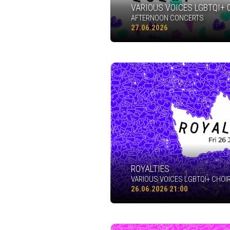
VARIOUS VOICES LGBTQI+ 
AFTERNOON CONCERTS
27.06.2026
ROYALTIES
VARIOUS VOICES LGBTQI+ CHOIR
26.06.2026 21:00