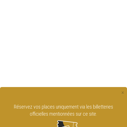
×
Réservez vos places uniquement via les billetteries
officielles mentionnées sur ce site.