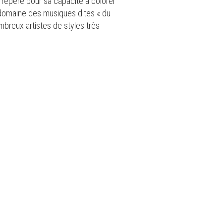
, repéré pour sa capacité à colorer
e domaine des musiques dites « du
mbreux artistes de styles très