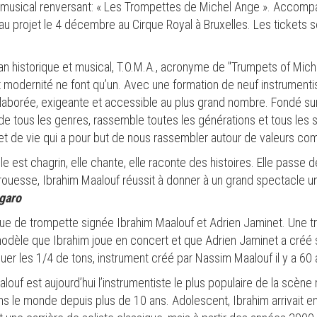
 musical renversant: « Les Trompettes de Michel Ange ». Accompa
u projet le 4 décembre au Cirque Royal à Bruxelles. Les tickets se
plan historique et musical, T.O.M.A., acronyme de "Trumpets of Mic
t modernité ne font qu’un. Avec une formation de neuf instrumenti
élaborée, exigeante et accessible au plus grand nombre. Fondé sur l
e tous les genres, rassemble toutes les générations et tous les s
jet de vie qui a pour but de nous rassembler autour de valeurs c
elle est chagrin, elle chante, elle raconte des histoires. Elle passe 
prouesse, Ibrahim Maalouf réussit à donner à un grand spectacle
igaro
e de trompette signée Ibrahim Maalouf et Adrien Jaminet. Une trom
modèle que Ibrahim joue en concert et que Adrien Jaminet a créé
er les 1/4 de tons, instrument créé par Nassim Maalouf il y a 60 
ouf est aujourd’hui l’instrumentiste le plus populaire de la scène
s le monde depuis plus de 10 ans. Adolescent, Ibrahim arrivait e