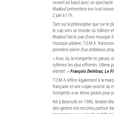
revient en band avec un spectacle
Maalouf présentera son tout nouvea
2 juin à 11h.
Tant sur la philosophie que sur le 
le cap vers un monde où folklore e
Maalouf fait le pari d’une musique 
musique urbaine, T.O.M.A. transcend
première pierre d’un ambitieux pro
« Avec lui, la trompette rit, pleure, 
rythmes les plus effrénés. Ultime 
intimité. »
François Delétraz, Le F
T.O.M.A réfère également à la marqu
française et une copie exacte du 
trompette a un 4ème piston pour jou
Né à Beyrouth en 1980, Ibrahim Maal
des genres est reconnu partout dan