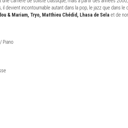
 une carrière de soliste classique, mais à partir des années 2000
, il devient incontournable autant dans la pop, le jazz que dans l
adou & Mariam, Tryo, Matthieu Chédid, Lhasa de Sela
et de no
/ Piano
sse