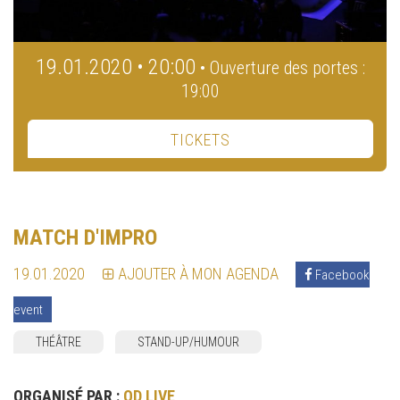
19.01.2020 • 20:00
• Ouverture des portes :
19:00
TICKETS
MATCH D'IMPRO
19.01.2020
AJOUTER À MON AGENDA
Facebook
event
THÉÂTRE
STAND-UP/HUMOUR
ORGANISÉ PAR :
OD LIVE