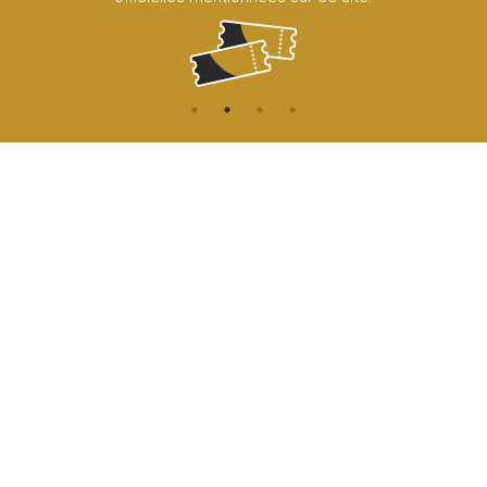
CONTACT
NAVIGATION
ACCUEIL
Rue de l'Enseignement 81
1000 Bruxelles
AGENDA
ACCÈS
info@cirqueroyalbruxelles.be