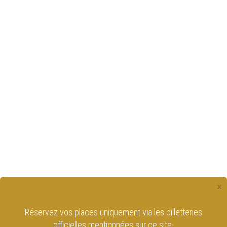
×
Réservez vos places uniquement via les billetteries
officielles mentionnées sur ce site.