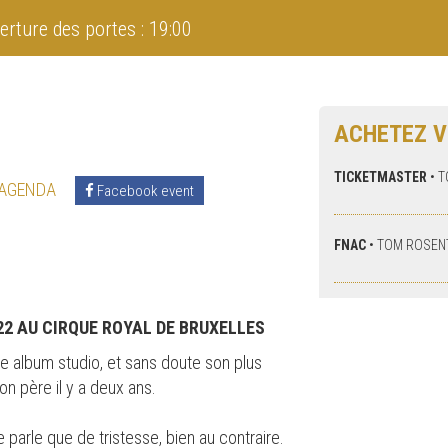
erture des portes : 19:00
ACHETEZ V
TICKETMASTER
•
T
 AGENDA
Facebook event
FNAC
•
TOM ROSEN
22 AU CIRQUE ROYAL DE BRUXELLES
6e album studio, et sans doute son plus
son père il y a deux ans.
 parle que de tristesse, bien au contraire.