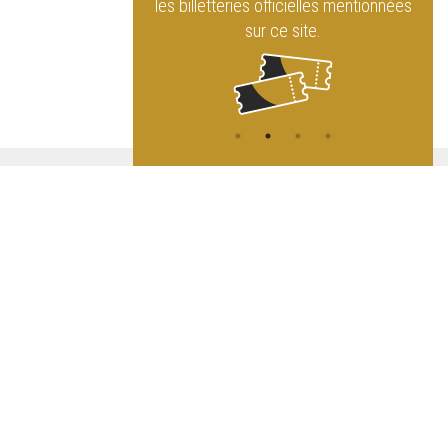
officielles mentionnées
sur les réseaux sociaux !
 ce site.
ATION
L
A