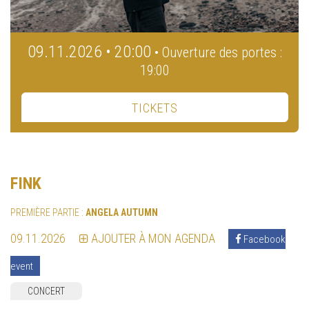
09.11.2026 • 20:00
• Ouverture des portes :
19:00
TICKETS
FINK
PREMIÈRE PARTIE :
ANGELA AUTUMN
09.11.2026
AJOUTER À MON AGENDA
Facebook
event
CONCERT