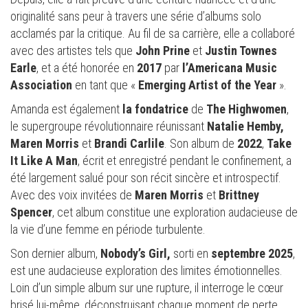
originalité sans peur à travers une série d’albums solo
acclamés par la critique. Au fil de sa carrière, elle a collaboré
avec des artistes tels que
John Prine
et
Justin Townes
Earle
, et a été honorée en
2017
par
l’Americana Music
Association
en tant que «
Emerging Artist of the Year
».
Amanda est également
la fondatrice
de
The Highwomen
,
le supergroupe révolutionnaire réunissant
Natalie Hemby,
Maren Morris
et
Brandi Carlile
. Son album de
2022
,
Take
It Like A Man
, écrit et enregistré pendant le confinement, a
été largement salué pour son récit sincère et introspectif.
Avec des voix invitées de
Maren Morris
et
Brittney
Spencer
, cet album constitue une exploration audacieuse de
la vie d’une femme en période turbulente.
Son dernier album,
Nobody’s Girl,
sorti en
septembre 2025
,
est une audacieuse exploration des limites émotionnelles.
Loin d’un simple album sur une rupture, il interroge le cœur
brisé lui-même, déconstruisant chaque moment de perte