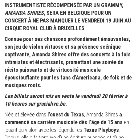
INSTRUMENTISTE RÉCOMPENSÉE PAR UN GRAMMY,
AMANDA SHIRES
, SERA EN BELGIQUE POUR UN
CONCERT À NE PAS MANQUER LE VENDREDI 19 JUIN AU
CIRQUE ROYAL CLUB À BRUXELLES
Connue pour ses chansons profondément émouvantes,
son jeu de violon virtuose et sa présence scénique
captivante, Amanda Shires offre des concerts à la fois
intimistes et électrisants, promettant une soirée de
récits puissants et de virtuosité musicale
époustouflante pour les fans d’Americana, de folk et de
musiques roots.
Les billets seront mis en vente le vendredi 20 février à
10 heures sur gracialive.be.
Née et élevée dans
l’ouest du Texas
, Amanda Shires
a
commencé sa carrière musicale dès l’âge de 15 ans
en
jouant du violon avec les légendaires
Texas Playboys
.
Depuis, elle a fait preuve d’une écriture nuancée et d’une