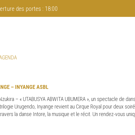
erture des portes : 18:00
 AGENDA
ANGE – INYANGE ASBL
 Nzukira – « UTABUSYA ABWITA UBUMERA », un spectacle de danse
trilogie Urugendo, Inyange revient au Cirque Royal pour deux soir
ravers la danse Intore, la musique et le récit. Un rendez-vous uniq