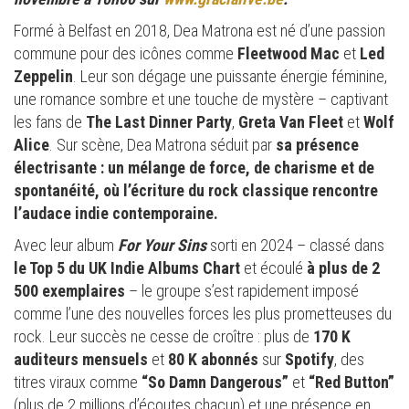
Formé à Belfast en 2018, Dea Matrona est né d’une passion
commune pour des icônes comme
Fleetwood Mac
et
Led
Zeppelin
. Leur son dégage une puissante énergie féminine,
une romance sombre et une touche de mystère – captivant
les fans de
The Last Dinner Party
,
Greta Van Fleet
et
Wolf
Alice
. Sur scène, Dea Matrona séduit par
sa présence
électrisante : un mélange de force, de charisme et de
spontanéité, où l’écriture du rock classique rencontre
l’audace indie contemporaine.
Avec leur album
For Your Sins
sorti en 2024 – classé dans
le Top 5 du UK Indie Albums Chart
et écoulé
à plus de 2
500 exemplaires
– le groupe s’est rapidement imposé
comme l’une des nouvelles forces les plus prometteuses du
rock. Leur succès ne cesse de croître : plus de
170 K
auditeurs mensuels
et
80 K abonnés
sur
Spotify
, des
titres viraux comme
“So Damn Dangerous”
et
“Red Button”
(plus de 2 millions d’écoutes chacun) et une présence en