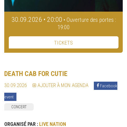
30.09.2026 • 20:00
• Ouverture des portes :
19:00
TICKETS
DEATH CAB FOR CUTIE
30.09.2026
AJOUTER À MON AGENDA
Facebook
event
CONCERT
ORGANISÉ PAR :
LIVE NATION