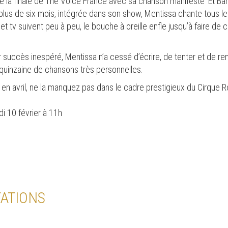
de la finale de The Voice France avec sa chanson manifeste ‘Et Bam’
lus de six mois, intégrée dans son show, Mentissa chante tous les
t tv suivent peu à peu, le bouche à oreille enfle jusqu’à faire de 
 succès inespéré, Mentissa n’a cessé d’écrire, de tenter et de re
e quinzaine de chansons très personnelles.
 en avril, ne la manquez pas dans le cadre prestigieux du Cirque Ro
di 10 février à 11h
ATIONS