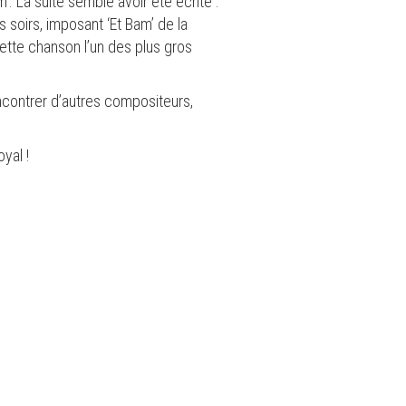
. La suite semble avoir été écrite :
 soirs, imposant ‘Et Bam’ de la
cette chanson l’un des plus gros
ncontrer d’autres compositeurs,
yal !