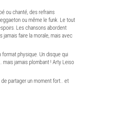
ppé ou chanté, des refrains
e reggaeton ou même le funk. Le tout
s espoirs. Les chansons abordent
s jamais faire la morale, mais avec
en format physique. Un disque qui
d… mais jamais plombant ! Arty Leiso
 là de partager un moment fort… et