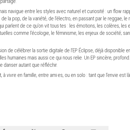
 partagé.
mais navigue entre les styles avec naturel et curiosité : un flow ra
e la pop, de la variété, de l’électro, en passant par le reggae, l
ui parlent de ce qu’on vit tous·tes : les émotions, les colères, le
uelles comme l’écologie, le féminisme, les enjeux de société; san
on de célébrer la sortie digitale de l’EP Éclipse, déjà disponible 
ailles humaines mais aussi ce qui nous relie. Un EP sincère, profon
e danser autant que réfléchir.
, à vivre en famille, entre ami·es, ou en solo : tant que l’envie est