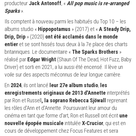
producteur
Jack Antonoff
, «
All pop music is re-arranged
Sparks
».
Ils comptent à nouveau parmi les habitués du Top 10 – les
albums studio «
Hippopotamus
» (2017) et «
A Steady Drip,
Drip, Drip
» (2020)
ont été acclamés dans le monde
entier
et se sont hissés tous deux à la 7e place des charts
britanniques. Le documentaire «
The Sparks Brothers
»
réalisé par
Edgar Wright
(Shaun Of The Dead, Hot Fuzz, Baby
Driver) et sorti en 2021, a lui aussi été encensé. Il lève un
voile sur des aspects méconnus de leur longue carrière.
En
2024
, ils ont lancé
leur 27e album studio
,
les
enregistrements originaux de 2013 d'Annette
interprétés
par Ron et Russell
, la soprano Rebecca Sjöwall
reprenant
les rôles d'Ann et d'Annette. Poursuivant leur amour du
cinéma en tant que forme d'art, Ron et Russell ont écrit
une
nouvelle épopée musicale
intitulée
X-Crucior
, qui est en
cours de développement chez Focus Features et sera