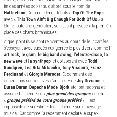
fin des années soixante, d’abord sous le nom de
Halfnelson
. Comment leurs débuts à
Top Of The Pops
avec «
This Town Ain't Big Enough For Both Of Us
» a
bluffé toute une génération, se hissant presque à la première
place des charts britanniques.
A quel point ils se sont réinventés au cours de leur carrière,
s’essayant avec succès aux genres le plus divers, comme
l’
art rock, le glam, le big band swing, l’electro-disco, la
new wave
et
la synthpop
, et collaborant avec
Todd
Rundgren, Les Rita Mitsouko, Tony Visconti, Franz
Ferdinand
et
Giorgio Moroder
. Et comment des
générations successives d’artistes – de
Joy Division
à
Duran Duran
,
Depeche Mode
,
Bjork
etc. ont reconnu et
assumé l’influence du «
plus grand des groupes
» ou du
«
groupe préféré de votre groupe préféré
». Il est
impossible de surestimer leur influence sur le paysage
musical. Car comme l’a récemment déclaré le super-