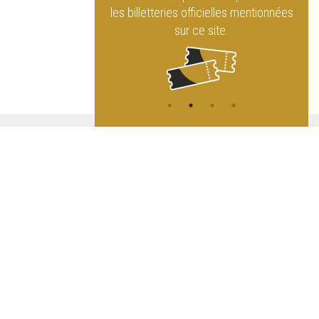
rque Royal
les billetteries officielles mentionnées
sur ce site.
ATION
L
A