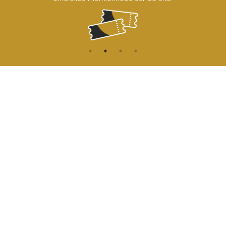
CONTACT
NAVIGATION
ACCUEIL
Rue de l'Enseignement 81
1000 Bruxelles
AGENDA
ACCÈS
info@cirqueroyalbruxelles.be