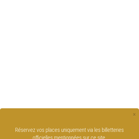
×
Réservez vos places uniquement via les billetteries
officielles mentionnées sur ce site.