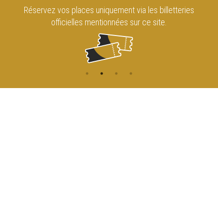
Réservez vos places uniquement via les billetteries
officielles mentionnées sur ce site.
CONTACT
NAVIGATION
ACCUEIL
Rue de l'Enseignement 81
1000 Bruxelles
AGENDA
ACCÈS