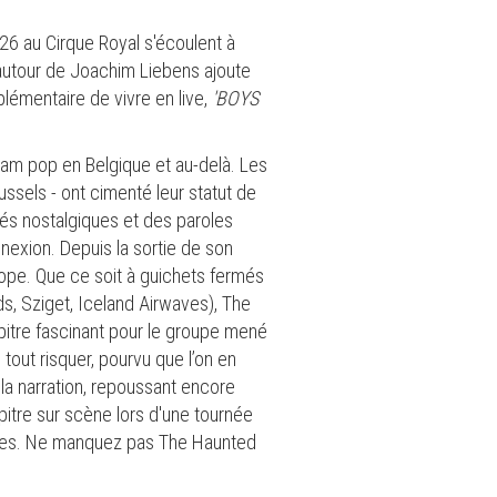
026 au Cirque Royal s'écoulent à
e autour de Joachim Liebens ajoute
plémentaire de vivre en live,
'BOYS
.
m pop en Belgique et au-delà. Les
ssels - ont cimenté leur statut de
és nostalgiques et des paroles
exion. Depuis la sortie de son
rope. Que ce soit à guichets fermés
s, Sziget, Iceland Airwaves), The
itre fascinant pour le groupe mené
tout risquer, pourvu que l’on en
la narration, repoussant encore
pitre sur scène lors d'une tournée
elles. Ne manquez pas The Haunted