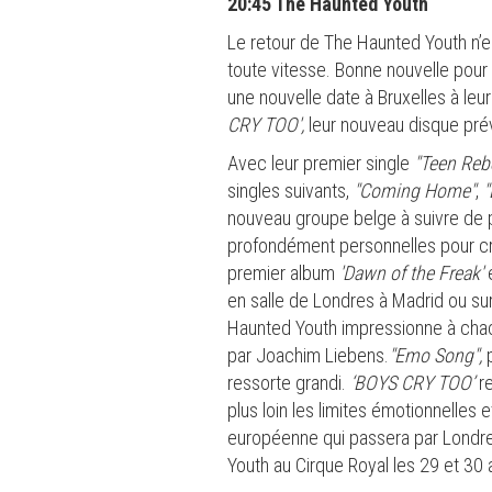
20:45 The Haunted Youth
Le retour de The Haunted Youth n’es
toute vitesse. Bonne nouvelle pour 
une nouvelle date à Bruxelles à leu
CRY TOO',
leur nouveau disque prév
Avec leur premier single
"Teen Reb
singles suivants,
"Coming Home"
,
"
nouveau groupe belge à suivre de 
profondément personnelles pour cré
premier album
'Dawn of the Freak'
en salle de Londres à Madrid ou su
Haunted Youth impressionne à chac
par Joachim Liebens.
"Emo Song",
p
ressorte grandi.
‘BOYS CRY TOO’
r
plus loin les limites émotionnelles
européenne qui passera par Londre
Youth au Cirque Royal les 29 et 30 