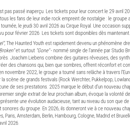
t pas passé inaperçu. Les tickets pour leur concert le 29 avril 2
tous les fans de leur indie rock empreint de nostalgie : le group
r tournée, le jeudi 30 avril 2026 au Cirque Royal. Une occasion sup
u pour février 2026. Les tickets sont disponibles dès maintenant
el"
, The Haunted Youth est rapidement devenu un phénomène drea
Broken"
et surtout
"Gone"
- nommé single de l'année par Studio Bru
près. Joachim Liebens combine des guitares rêveuses, des synth
er des chansons qui, bien que sombres, offrent réconfort et conn
en novembre 2022, le groupe a tourné sans relâche à travers l'Eu
r la scène de grands festivals (Rock Werchter, Pukkelpop, Lowland
une de ses prestations. 2025 marque le début d’un nouveau chap
remier single extrait de leur prochain album, évoque la volonté de 
eprésente une évolution audacieuse, tant au niveau du son que de 
 et sonores du groupe. En 2026, ils donneront vie à ce nouveau cha
s, Paris, Amsterdam, Berlin, Hambourg, Cologne, Madrid et Brux
avril 2026.