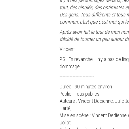
Il y a des personnages dedans, de
tout, des cinglés, des optimistes e
Des gens. Tous différents et tous r
commun, c’est que c’est moi qui les
Après avoir fait le tour de mon no
décidé de tourner un peu autour des
Vincent.
P.S : En revanche, il n’y a pas de lin
dommage.
------------------------
Durée : 90 minutes environ
Public : Tous publics
Auteurs : Vincent Dedienne, Juliet
Harté,
Mise en scène : Vincent Dedienne e
Joliot