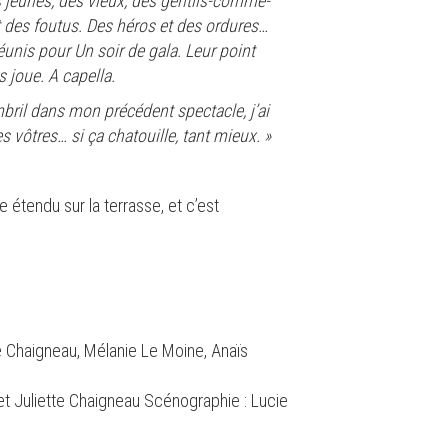
s jeunes, des vieux, des gentils-comme-
t des foutus. Des héros et des ordures…
éunis pour Un soir de gala. Leur point
 joue. A capella.
mbril dans mon précédent spectacle, j’ai
 vôtres… si ça chatouille, tant mieux. »
ge étendu sur la terrasse, et c’est
te Chaigneau, Mélanie Le Moine, Anaïs
t Juliette Chaigneau Scénographie : Lucie