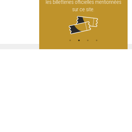
rque Royal
les billetteries officielles mentionnées
sur ce site.
ATION
L
A