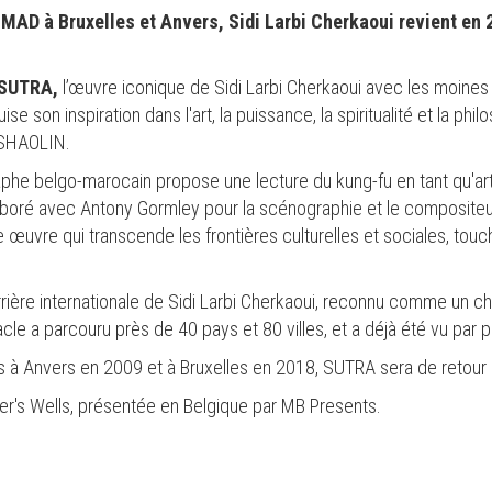
MAD à Bruxelles et Anvers, Sidi Larbi Cherkaoui revient en
SUTRA,
l’œuvre iconique de Sidi Larbi Cherkaoui avec les moines
e son inspiration dans l'art, la puissance, la spiritualité et la philo
 SHAOLIN.
he belgo-marocain propose une lecture du kung-fu en tant qu'art m
ollaboré avec Antony Gormley pour la scénographie et le composite
e œuvre qui transcende les frontières culturelles et sociales, to
rière internationale de Sidi Larbi Cherkaoui, reconnu comme un c
cle a parcouru près de 40 pays et 80 villes, et a déjà été vu par
s à Anvers en 2009 et à Bruxelles en 2018, SUTRA sera de retour à
er's Wells, présentée en Belgique par MB Presents.