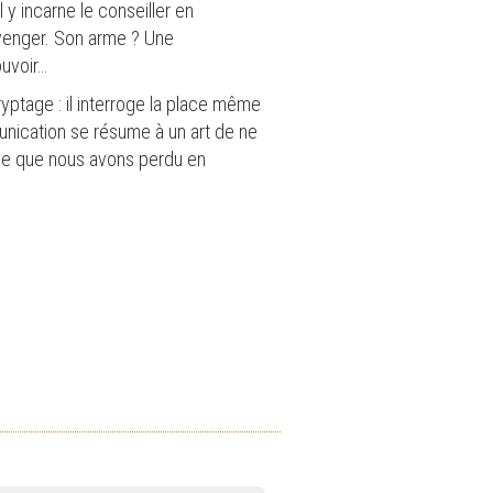
l y incarne le conseiller en
 venger. Son arme ? Une
ouvoir…
yptage : il interroge la place même
unication se résume à un art de ne
 ce que nous avons perdu en