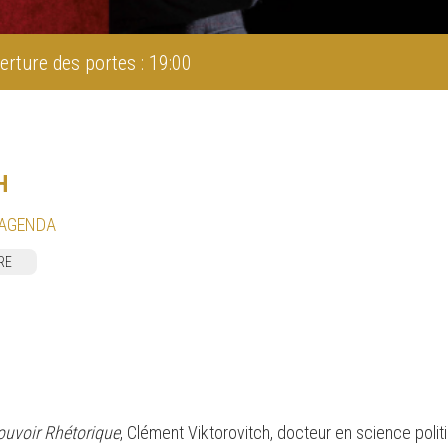
erture des portes : 19:00
H
 AGENDA
RE
ouvoir Rhétorique
, Clément Viktorovitch, docteur en science polit