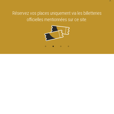
×
Réservez vos places uniquement via les billetteries
officielles mentionnées sur ce site.
CONTACT
NAVIGATION
ACCUEIL
Rue de l'Enseignement 81
1000 Bruxelles
AGENDA