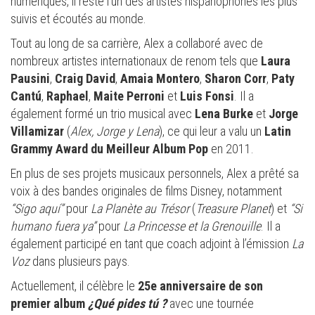
numériques, il reste l’un des artistes hispanophones les plus
suivis et écoutés au monde.
Tout au long de sa carrière, Alex a collaboré avec de
nombreux artistes internationaux de renom tels que
Laura
Pausini
,
Craig David
,
Amaia Montero
,
Sharon Corr
,
Paty
Cantú
,
Raphael
,
Maite Perroni
et
Luis Fonsi
. Il a
également formé un trio musical avec
Lena Burke
et
Jorge
Villamizar
(
Alex, Jorge y Lena
), ce qui leur a valu un
Latin
Grammy Award du Meilleur Album Pop
en 2011.
En plus de ses projets musicaux personnels, Alex a prêté sa
voix à des bandes originales de films Disney, notamment
“Sigo aquí”
pour
La Planète au Trésor
(
Treasure Planet
) et
“Si
humano fuera ya”
pour
La Princesse et la Grenouille
. Il a
également participé en tant que coach adjoint à l’émission
La
Voz
dans plusieurs pays.
Actuellement, il célèbre le
25e anniversaire de son
premier album
¿Qué pides tú ?
avec une tournée