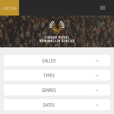
Toggle
RETOUR
navigation
TOG
SALLES
TOG
TYPES
TOG
GENRES
TOG
DATES