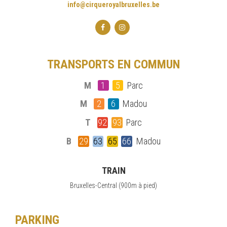
info@cirqueroyalbruxelles.be
TRANSPORTS EN COMMUN
M
1
5
Parc
M
2
6
Madou
T
92
93
Parc
B
29
63
65
66
Madou
TRAIN
Bruxelles-Central (900m à pied)
PARKING