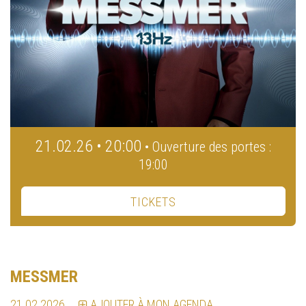
21.02.26 • 20:00
• Ouverture des portes :
19:00
TICKETS
MESSMER
21.02.2026
AJOUTER À MON AGENDA