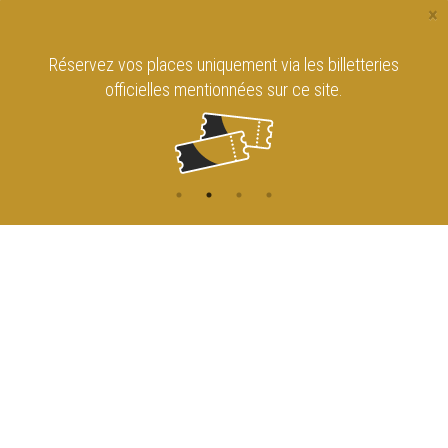
×
Réservez vos places uniquement via les billetteries
officielles mentionnées sur ce site.
CONTACT
NAVIGATION
ACCUEIL
Rue de l'Enseignement 81