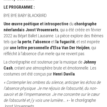
LE PROGRAMME :
BYE BYE BABY BLACKBIRD
Une œuvre
poétique et introspective
du
chorégraphe
néerlandais Joost Vrouenraets
, qui a été créée en février
2022 au Béjart Ballet Lausanne. La pièce explore des thèmes
tels que
la perte
,
l'absence
et
la fugacité
, et est inspirée
par
une lettre personnelle d'Elsa Van Der Heijden
, qui
réfléchit à l'absence d'un merle qui ne revient pas.
La chorégraphie est soutenue par la musique de
Johnny
Cash
, créant une atmosphère brute et émotionnelle. Les
costumes ont été conçus par
Henri Davila
.
« Contempler les ombres du silence, anticiper les échos de
l’absence physique. Je me réjouis de l'obscurité, du non-
savoir et de l'impermanence. Je me concentre sur le cœur
de l'obscurité et j'y vois une lumière... »
- le chorégraphe
Joost Vrouenraets