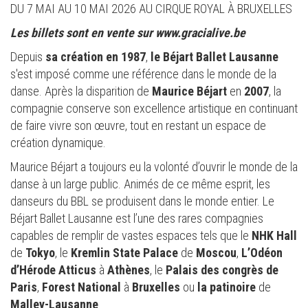
DU 7 MAI AU 10 MAI 2026 AU CIRQUE ROYAL À BRUXELLES
Les billets sont en vente sur www.gracialive.be
Depuis
sa création en 1987
,
le Béjart Ballet Lausanne
s'est imposé comme une référence dans le monde de la
danse. Après la disparition de
Maurice Béjart
en
2007
, la
compagnie conserve son excellence artistique en continuant
de faire vivre son œuvre, tout en restant un espace de
création dynamique.
Maurice Béjart a toujours eu la volonté d’ouvrir le monde de la
danse à un large public. Animés de ce même esprit, les
danseurs du BBL se produisent dans le monde entier. Le
Béjart Ballet Lausanne est l’une des rares compagnies
capables de remplir de vastes espaces tels que le
NHK Hall
de
Tokyo
, le
Kremlin State Palace
de
Moscou
,
L’Odéon
d’Hérode Atticus
à
Athènes
, le
Palais des congrès de
Paris
,
Forest National
à
Bruxelles
ou
la patinoire
de
Malley-Lausanne
.