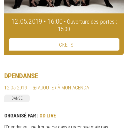
12.05.2019 • 16:00
• Ouverture des portes :
15:00
TICKETS
DPENDANSE
12.05.2019
AJOUTER À MON AGENDA
DANSE
ORGANISÉ PAR :
OD LIVE
D’pendanse, une troupe de danse reconnue mais pas