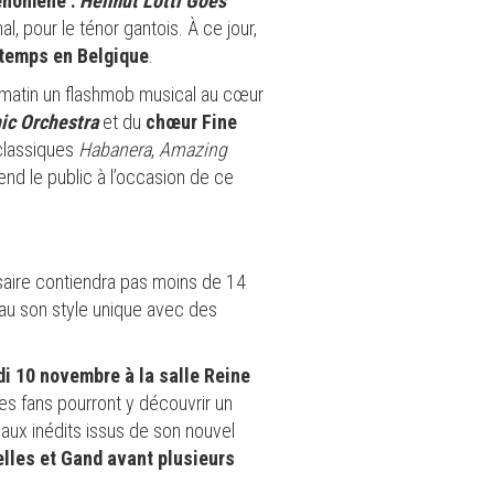
hénomène :
Helmut Lotti Goes
l, pour le ténor gantois. À ce jour,
 temps en Belgique
.
di matin un flashmob musical au cœur
c Orchestra
et du
chœur Fine
s classiques
Habanera
,
Amazing
end le public à l’occasion de ce
saire contiendra pas moins de 14
au son style unique avec des
di 10 novembre à la salle Reine
 Les fans pourront y découvrir un
ux inédits issus de son nouvel
elles et Gand avant plusieurs