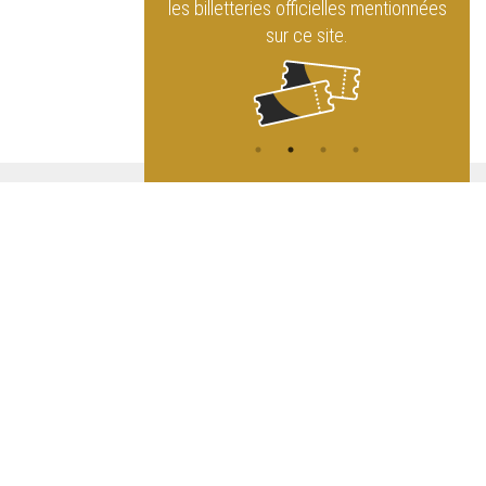
letteries officielles mentionnées
sur les réseaux sociaux !
sur ce site.
ATION
L
A