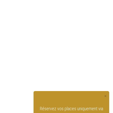
×
vez vos places uniquement via
Retrouvez le Cirque Royal de Bru