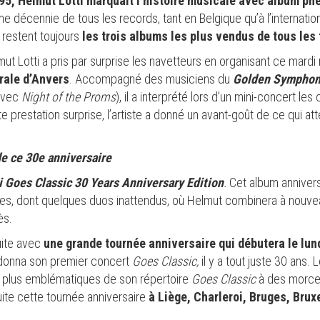
 1995, Helmut Lotti marquait l’histoire musicale avec album p
ne décennie de tous les records, tant en Belgique qu’à l’internationa
restent toujours
les trois albums les plus vendus de tous les
mut Lotti a pris par surprise les navetteurs en organisant ce mar
trale d’Anvers
. Accompagné des musiciens du
Golden Symphoni
 avec
Night of the Proms
), il a interprété lors d’un mini-concert le
 prestation surprise, l’artiste a donné un avant-goût de ce qui att
de ce 30e anniversaire
i Goes Classic 30 Years Anniversary Edition
.
Cet album anniver
res, dont quelques duos inattendus, où Helmut combinera à nouve
ès.
uite avec
une grande tournée anniversaire qui débutera le lun
te donna son premier concert
Goes Classic,
il y a tout juste 30 ans.
es plus emblématiques de son répertoire
Goes Classic
à des morcea
uite cette tournée anniversaire
à Liège, Charleroi, Bruges, Brux