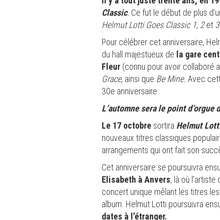
Il y a tout juste trente ans, en
Classic
.
Ce fut le début de plus d’u
Helmut Lotti Goes Classic 1, 2
et
3
Pour célébrer cet anniversaire, Hel
du hall majestueux de
la gare cen
Fleur
(connu pour avoir collaboré
Grace
, ainsi que
Be Mine.
Avec cette
30e anniversaire.
L’automne sera le point d’orgue 
Le 17 octobre
sortira
Helmut Lott
nouveaux titres classiques populai
arrangements qui ont fait son succ
Cet anniversaire se poursuivra ens
Elisabeth à Anvers
, là où l'artis
concert unique mêlant les titres l
album. Helmut Lotti poursuivra ens
dates à l’étranger.