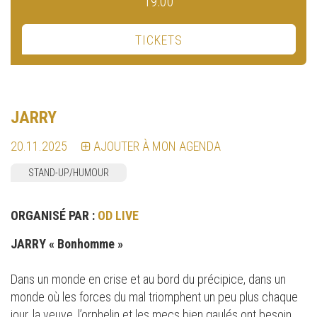
19:00
TICKETS
JARRY
20.11.2025
AJOUTER À MON AGENDA
STAND-UP/HUMOUR
ORGANISÉ PAR :
OD LIVE
JARRY « Bonhomme »
Dans un monde en crise et au bord du précipice, dans un
monde où les forces du mal triomphent un peu plus chaque
jour, la veuve, l’orphelin et les mecs bien gaulés ont besoin