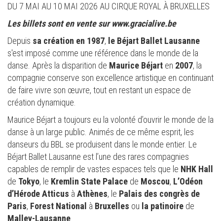
DU 7 MAI AU 10 MAI 2026 AU CIRQUE ROYAL À BRUXELLES
Les billets sont en vente sur www.gracialive.be
Depuis
sa création en 1987
,
le Béjart Ballet Lausanne
s'est imposé comme une référence dans le monde de la
danse. Après la disparition de
Maurice Béjart
en
2007
, la
compagnie conserve son excellence artistique en continuant
de faire vivre son œuvre, tout en restant un espace de
création dynamique.
Maurice Béjart a toujours eu la volonté d’ouvrir le monde de la
danse à un large public. Animés de ce même esprit, les
danseurs du BBL se produisent dans le monde entier. Le
Béjart Ballet Lausanne est l’une des rares compagnies
capables de remplir de vastes espaces tels que le
NHK Hall
de
Tokyo
, le
Kremlin State Palace
de
Moscou
,
L’Odéon
d’Hérode Atticus
à
Athènes
, le
Palais des congrès de
Paris
,
Forest National
à
Bruxelles
ou
la patinoire
de
Malley-Lausanne
.