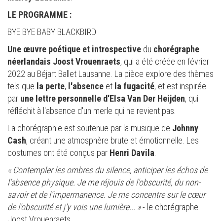
LE PROGRAMME :
BYE BYE BABY BLACKBIRD
Une œuvre
poétique et introspective
du
chorégraphe
néerlandais Joost Vrouenraets
, qui a été créée en février
2022 au Béjart Ballet Lausanne. La pièce explore des thèmes
tels que
la perte
,
l'absence
et
la fugacité
, et est inspirée
par
une lettre personnelle d'Elsa Van Der Heijden
, qui
réfléchit à l'absence d'un merle qui ne revient pas.
La chorégraphie est soutenue par la musique de
Johnny
Cash
, créant une atmosphère brute et émotionnelle. Les
costumes ont été conçus par
Henri Davila
.
« Contempler les ombres du silence, anticiper les échos de
l’absence physique. Je me réjouis de l'obscurité, du non-
savoir et de l'impermanence. Je me concentre sur le cœur
de l'obscurité et j'y vois une lumière... »
- le chorégraphe
Joost Vrouenraets