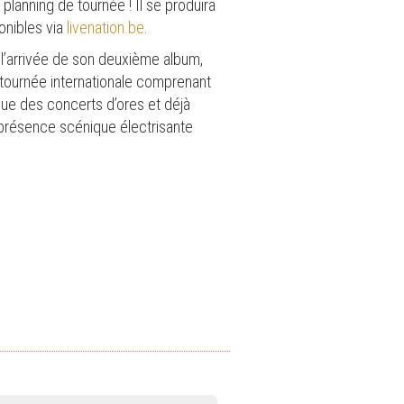
lanning de tournée ! Il se produira
onibles via
livenation.be
.
ié l’arrivée de son deuxième album,
e tournée internationale comprenant
que des concerts d’ores et déjà
 présence scénique électrisante