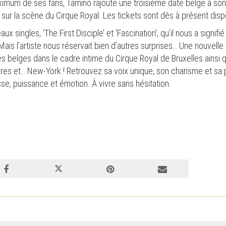
mum de ses fans, Tamino rajoute une troisième date belge à son p
sur la scène du Cirque Royal. Les tickets sont dès à présent disp
 singles, ‘The First Disciple’ et 'Fascination', qu’il nous a signif
ais l’artiste nous réservait bien d’autres surprises… Une nouvell
es belges dans le cadre intime du Cirque Royal de Bruxelles ainsi 
res et… New-York ! Retrouvez sa voix unique, son charisme et sa
sse, puissance et émotion. À vivre sans hésitation.