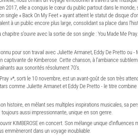
n en 2017, elle a conquis le cœur du public partout dans le monde
son single « Back On My Feet » ayant atteint le statut de disque d
lent à un public encore plus large, consolidant sa place dans l'his
chapitre s’ouvre avec la sortie de son single : You Made Me Pray.
, connu pour son travail avec Juliette Armanet, Eddy De Pretto ou -
ation captivante de Kimberose. Cette chanson, à l’ambiance subtil
raînants aux sonorités résolument 70’s.
ray »*, sorti le 10 novembre, est un avant-goût de son très atten
 stars comme Juliette Armanet et Eddy De Pretto - le titre combin
n histoire, en mêlant ses multiples inspirations musicales, sa pers
ix toujours aussi impressionnante, unique en son genre.
uvrir KIMBEROSE en concert. Son mélange unique d'influences mu
ous emmèneront dans un voyage inoubliable.