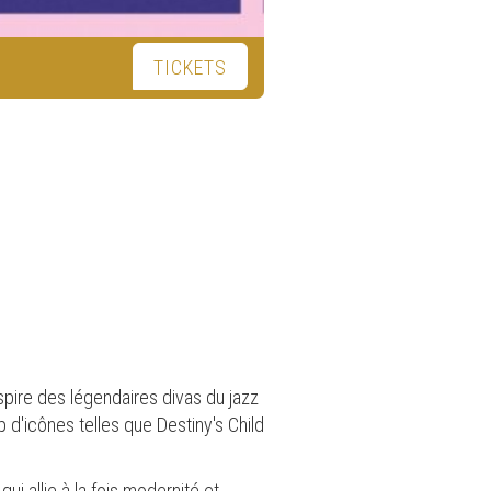
TICKETS
pire des légendaires divas du jazz
op d'icônes telles que Destiny's Child
i allie à la fois modernité et