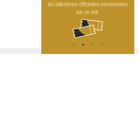
officielles mentionnées
sur les réseaux sociaux !
 ce site.
ATION
L
A