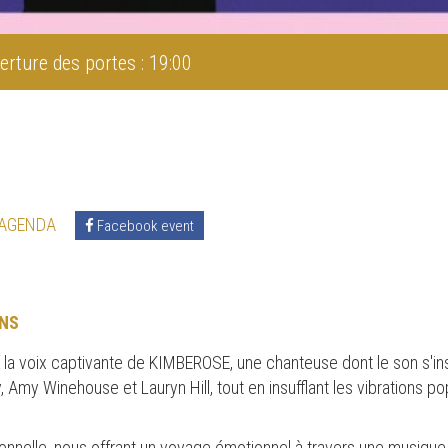
erture des portes : 19:00
 AGENDA
Facebook event
NS
la voix captivante de KIMBEROSE, une chanteuse dont le son s'ins
ay, Amy Winehouse et Lauryn Hill, tout en insufflant les vibrations p
nelle, nous offrant un voyage émotionnel à travers une musique qu