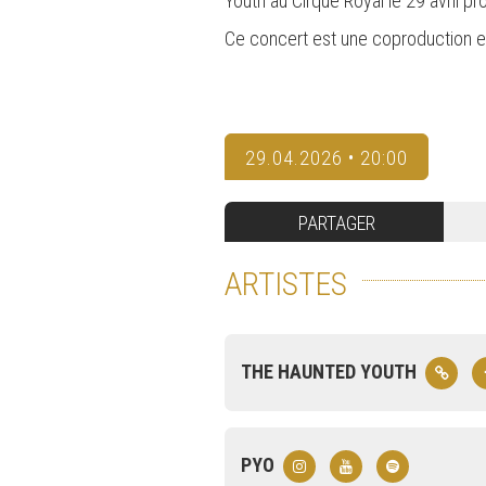
Youth au Cirque Royal le 29 avril pr
Ce concert est une coproduction ent
29.04.2026 • 20:00
PARTAGER
ARTISTES
THE HAUNTED YOUTH
PYO