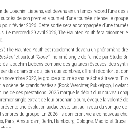
r de Joachim Liebens, est devenu en un temps record l’une des se
 succès de son premier album et d’une tournée intense, le groupe 
u pour février 2026. Cette sortie sera accompagnée d'une tourn
s. Le mercredi 29 avril 2026, The Haunted Youth fera raisonner le
e.
el"
, The Haunted Youth est rapidement devenu un phénomène drea
Broken"
et surtout
"Gone"
- nommé single de l'année par Studio Bru
près. Joachim Liebens combine des guitares rêveuses, des synth
er des chansons qui, bien que sombres, offrent réconfort et conn
en novembre 2022, le groupe a tourné sans relâche à travers l'Eu
r la scène de grands festivals (Rock Werchter, Pukkelpop, Lowland
une de ses prestations. 2025 marque le début d’un nouveau chap
remier single extrait de leur prochain album, évoque la volonté de 
eprésente une évolution audacieuse, tant au niveau du son que de 
 et sonores du groupe. En 2026, ils donneront vie à ce nouveau cha
s, Paris, Amsterdam, Berlin, Hambourg, Cologne, Madrid et Brux