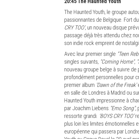
20:45 The Haunted Youth
The Haunted Youth, le groupe autou
passionnantes de Belgique. Fort du
CRY TOO'
, un nouveau disque prév
passage déjà très attendu chez nou
son indie rock empreint de nostalgi
Avec leur premier single
"Teen Reb
singles suivants,
"Coming Home"
,
"
nouveau groupe belge à suivre de 
profondément personnelles pour cré
premier album
'Dawn of the Freak'
en salle de Londres à Madrid ou su
Haunted Youth impressionne à chac
par Joachim Liebens.
"Emo Song",
p
ressorte grandi.
‘BOYS CRY TOO’
r
plus loin les limites émotionnelles
européenne qui passera par Londre