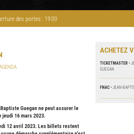
erture des portes : 19:00
ACHETEZ V
N
TICKETMASTER
•
J
 AGENDA
GUEGAN
FNAC
•
JEAN-BAPTI
 Baptiste Guegan ne peut assurer le
e jeudi 16 mars 2023.
di 12 avril 2023. Les billets restent
 Aucune démarche supplémentaire n’est