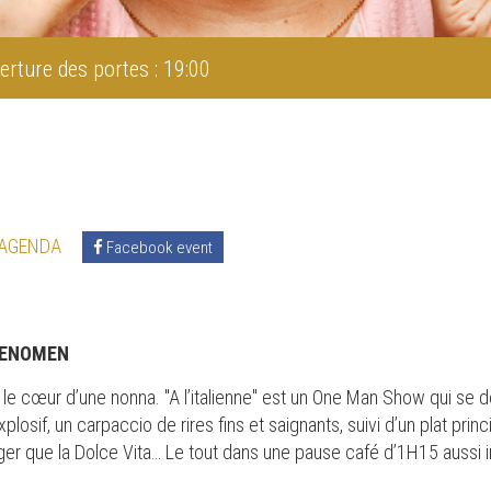
erture des portes : 19:00
 AGENDA
Facebook event
HENOMEN
ec le cœur d’une nonna. "A l’italienne" est un One Man Show qui se d
losif, un carpaccio de rires fins et saignants, suivi d’un plat princi
éger que la Dolce Vita… Le tout dans une pause café d’1H15 aussi 