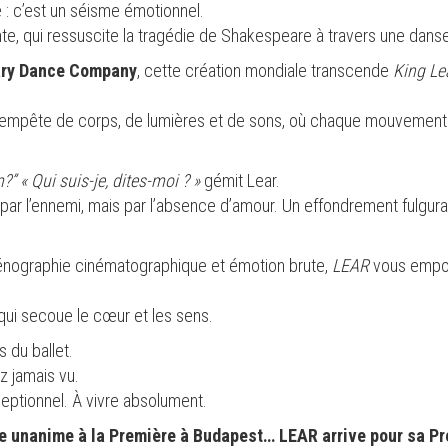
 : c’est un séisme émotionnel.
e, qui ressuscite la tragédie de Shakespeare à travers une danse 
ry Dance Company
, cette création mondiale transcende
King Le
tempête de corps, de lumières et de sons, où chaque mouvement 
m?”
« Qui suis-je, dites-moi ? »
gémit Lear.
non par l’ennemi, mais par l’absence d’amour. Un effondrement fulgu
énographie cinématographique et émotion brute,
LEAR
vous empor
qui secoue le cœur et les sens.
s du ballet.
 jamais vu.
ptionnel. À vivre absolument.
se unanime à la Première à Budapest… LEAR arrive pour sa Pr