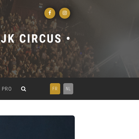
PRO
FR
NL