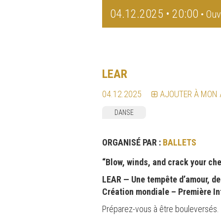
04.12.2025 • 20:00
• Ouv
LEAR
04.12.2025
AJOUTER À MON
DANSE
ORGANISÉ PAR :
BALLETS
“Blow, winds, and crack your ch
LEAR — Une tempête d’amour, de 
Création mondiale – Première In
Préparez-vous à être bouleversés.