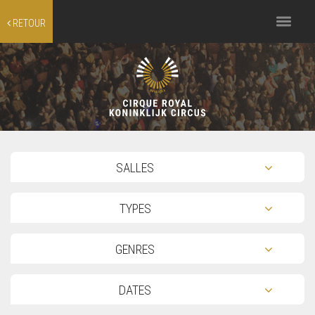
Toggle
RETOUR
navigation
TOG
SALLES
TOG
TYPES
TOG
GENRES
TOG
DATES