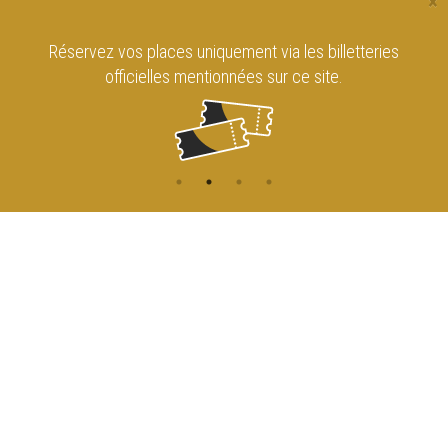
×
Réservez vos places uniquement via les billetteries
officielles mentionnées sur ce site.
CONTACT
NAVIGATION
ACCUEIL
Rue de l'Enseignement 81
1000 Bruxelles
AGENDA