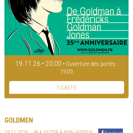
19.11.26 • 20:00
• Ouverture des portes :
19:00
TICKETS
GOLDMEN
19.11.2026
AJOUTER À MON AGENDA
Facebook