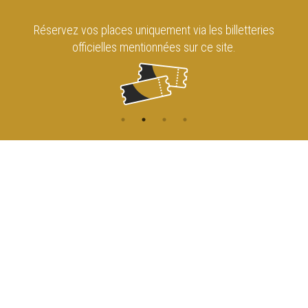
Réservez vos places uniquement via les billetteries
officielles mentionnées sur ce site.
CONTACT
NAVIGATION
ACCUEIL
Rue de l'Enseignement 81
1000 Bruxelles
AGENDA