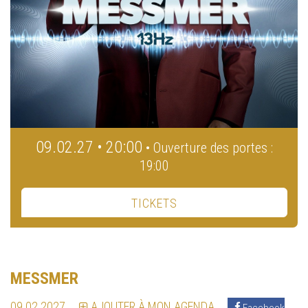
09.02.27 • 20:00
• Ouverture des portes :
19:00
TICKETS
MESSMER
09.02.2027
AJOUTER À MON AGENDA
Facebook