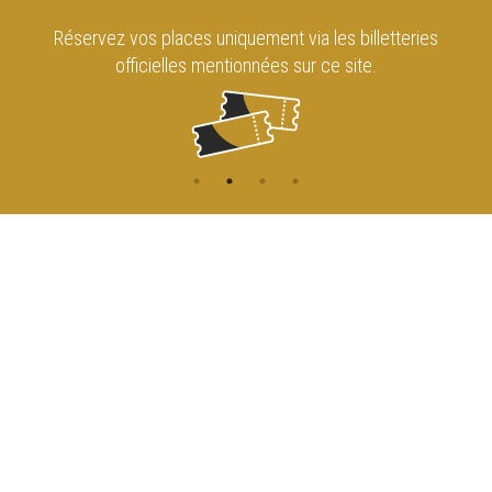
Réservez vos places uniquement via les billetteries
officielles mentionnées sur ce site.
CONTACT
NAVIGATION
ACCUEIL
Rue de l'Enseignement 81
1000 Bruxelles
AGENDA