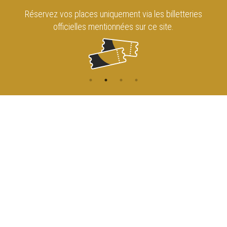
Réservez vos places uniquement via les billetteries
officielles mentionnées sur ce site.
CONTACT
NAVIGATION
ACCUEIL
Rue de l'Enseignement 81
1000 Bruxelles
AGENDA
ACCÈS