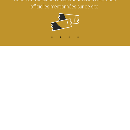
officielles mentionnées sur ce site.
CONTACT
NAVIGATION
ACCUEIL
Rue de l'Enseignement 81
1000 Bruxelles
AGENDA
ACCÈS
info@cirqueroyalbruxelles.be