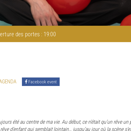
erture des portes : 19:00
 AGENDA
Facebook event
jours été au centre de ma vie. Au début, ce n’était qu’un rêve un p
 rêve d’enfant qui semblait lointain… jusqu’au jour où la scène s’