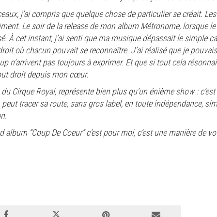
eaux, j’ai compris que quelque chose de particulier se créait. Le
iment. Le soir de la release de mon album Métronome, lorsque le
sé. À cet instant, j’ai senti que ma musique dépassait le simple ca
roit où chacun pouvait se reconnaître. J’ai réalisé que je pouvai
’arrivent pas toujours à exprimer. Et que si tout cela résonnait si
out droit depuis mon cœur.
u Cirque Royal, représente bien plus qu’un énième show : c’est 
on peut tracer sa route, sans gros label, en toute indépendance, si
on.
d album “Coup De Coeur” c'est pour moi, c’est une manière de vous