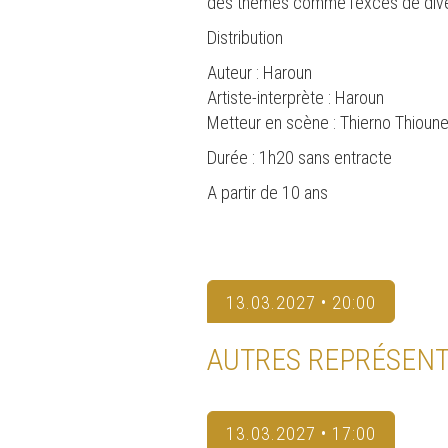
des thèmes comme l'excès de divert
Distribution
Auteur : Haroun
Artiste-interprète : Haroun
Metteur en scène : Thierno Thioun
Durée : 1h20 sans entracte
A partir de 10 ans
13.03.2027 • 20:00
AUTRES REPRÉSENT
13.03.2027 • 17:00