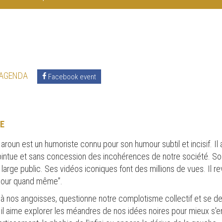
 AGENDA
Facebook event
E
aroun est un humoriste connu pour son humour subtil et incisif. Il
ointue et sans concession des incohérences de notre société. So
n large public. Ses vidéos iconiques font des millions de vues. Il 
onjour quand même”.
 à nos angoisses, questionne notre complotisme collectif et se 
, il aime explorer les méandres de nos idées noires pour mieux s'en