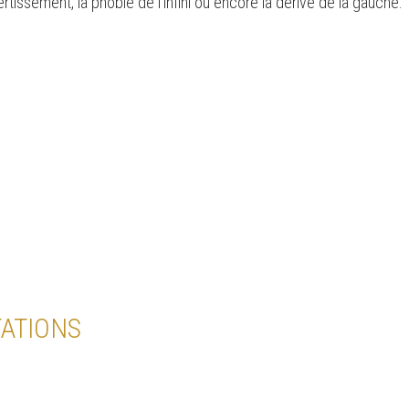
issement, la phobie de l'infini ou encore la dérive de la gauche.
e
ATIONS