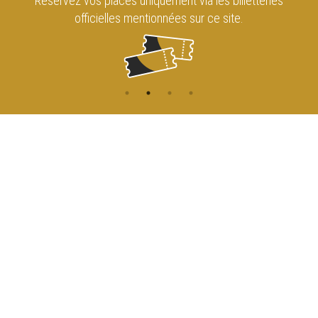
Réservez vos places uniquement via les billetteries
officielles mentionnées sur ce site.
CONTACT
NAVIGATION
ACCUEIL
Rue de l'Enseignement 81
1000 Bruxelles
AGENDA
ACCÈS
info@cirqueroyalbruxelles.be