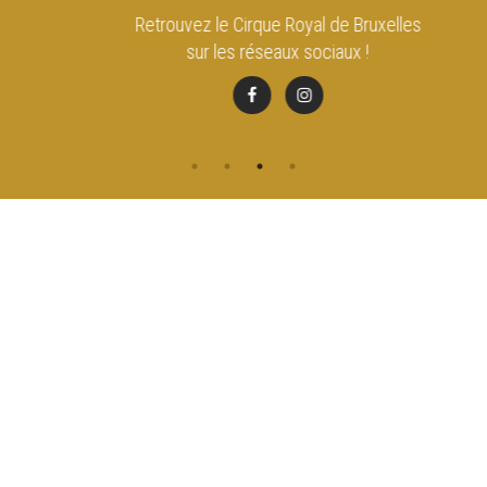
Retrouvez le Cirque Royal de Bruxelles
sur les réseaux sociaux !
CONTACT
NAVIGATION
ACCUEIL
Rue de l'Enseignement 81
1000 Bruxelles
AGENDA
ACCÈS