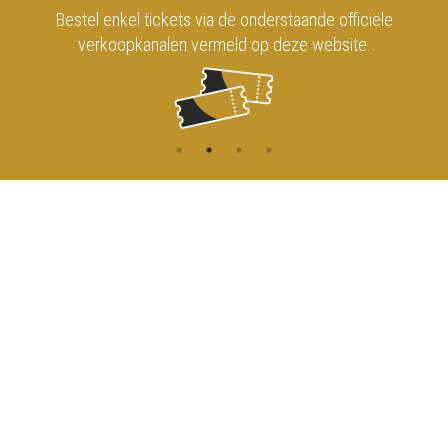
Bestel enkel tickets via de onderstaande officiële
verkoopkanalen vermeld op deze website.
CONTACT
MENU
HOME
Onderrichtsstraat 81
1000 Brussels
AGENDA
TOEGANG
info@koninklijkcircusbrussel.be