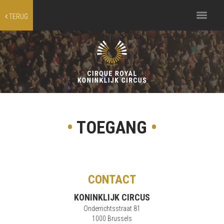
Toggle
TERUG
navigation
•
TOEGANG
•
CONTACT
KONINKLIJK CIRCUS
Onderrichtsstraat 81
1000 Brussels