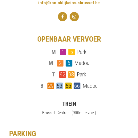
info@koninklijkcircusbrussel.be
OPENBAAR VERVOER
M
1
5
Park
M
2
6
Madou
T
92
93
Park
B
29
63
65
66
Madou
TREIN
Brussel-Centraal (900m te voet)
PARKING